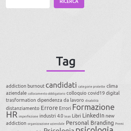
Tag
candidati
addiction
burnout
clima
categorie protette
aziendale
colloquio
covid19
digital
collocamento obbligatorio
trasformation
dipendenza da lavoro
disabilità
Formazione
Errore
distanziamento
Errori
HR
LinkedIn
industri 4.0
Libri
new
imperfezione
lean
Personal Branding
addiction
organizzazione aziendale
Premi
psicologia
Psicologia