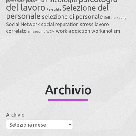
prevenzione
protocellula
del lavoro
Selezione del
Re-abilita
personale
selezione di personale
Self marketing
Social Network
social reputation
stress lavoro
correlato
work-addiction
workaholism
umanesimo
WCM
Archivio
Archivio