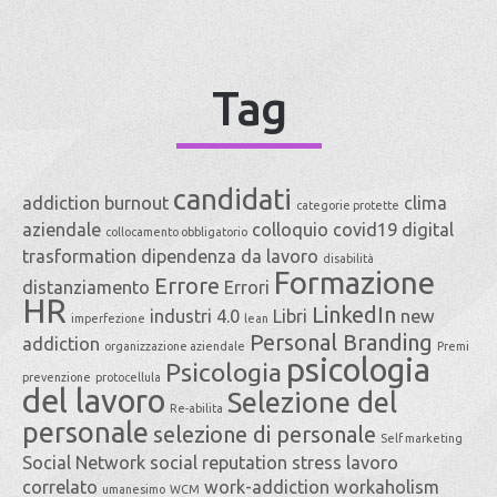
Tag
candidati
addiction
burnout
clima
categorie protette
aziendale
colloquio
covid19
digital
collocamento obbligatorio
trasformation
dipendenza da lavoro
disabilità
Formazione
Errore
distanziamento
Errori
HR
LinkedIn
industri 4.0
Libri
new
imperfezione
lean
Personal Branding
addiction
organizzazione aziendale
Premi
psicologia
Psicologia
prevenzione
protocellula
del lavoro
Selezione del
Re-abilita
personale
selezione di personale
Self marketing
Social Network
social reputation
stress lavoro
correlato
work-addiction
workaholism
umanesimo
WCM